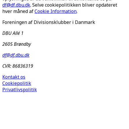
df@df.dbu.dk
. Selve cookiepolitikken bliver opdateret
hver måned af
Cookie Information
.
Foreningen af Divisionsklubber i Danmark
DBU Allé 1
2605 Brøndby
df@df.dbu.dk
CVR: 86836319
Kontakt os
Cookiepolitik
Privatlivspolitik